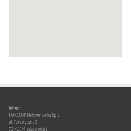
Adres:
MAXCAMP Maksymowicz Sp. J.
ul. Turystyczna 3
72-415 Międzywodzie